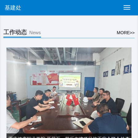
基建处
切
换
导
航
工作动态
News
MORE>>